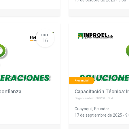
OCT.
16
Presencial
confianza
Organizador:
INPROEL S.A.
Guayaquil
,
Ecuador
17 de septiembre de 2025
-
9