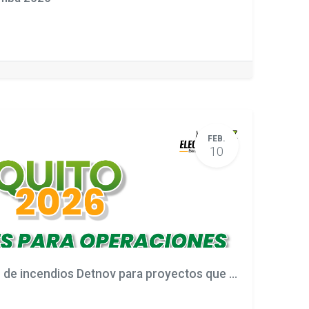
FEB.
10
“Sistemas de Detección de incendios Detnov para proyectos que no pueden fallar" GYE