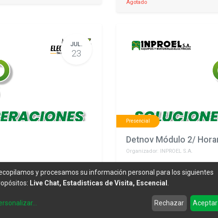
Agotado
JUL.
23
Presencial
Detnov Módulo 2/ Horari
Organizador:
INPROEL S.A.
Quito
,
Ecuador
ecopilamos y procesamos su información personal para los siguientes
22 de julio de 2025
-
9:30
ropósitos:
Live Chat, Estadisticas de Visita, Escencial
.
ersonalizar
...
Rechazar
Aceptar