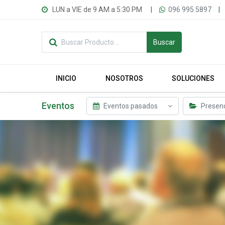
LUN a VIE de 9 AM a 5:30 PM
|
096 995 5897
|
Buscar
INICIO
NOSOTROS
SOLUCIONES
Eventos
Eventos pasados
Presenc