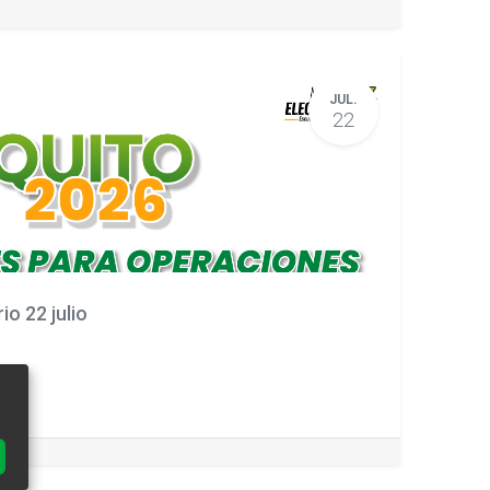
JUL.
22
o 22 julio