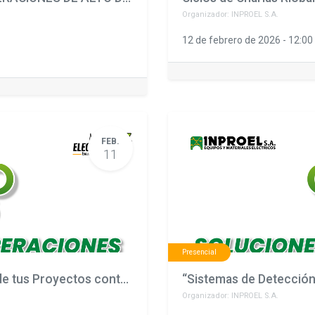
Organizador:
INPROEL S.A.
12 de febrero de 2026
-
12:00
FEB.
11
Presencial
“Detnov: Tecnología que Eleva el Estándar de tus Proyectos contra Incendios”QUITO
Organizador:
INPROEL S.A.