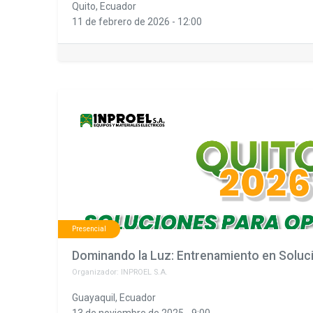
Quito
,
Ecuador
11 de febrero de 2026
-
12:00
Presencial
Organizador:
INPROEL S.A.
Guayaquil
,
Ecuador
13 de noviembre de 2025
-
9:00