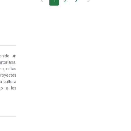
1
2
3
enido un
atoriana.
mo, estas
 proyectos
a cultura
to a los