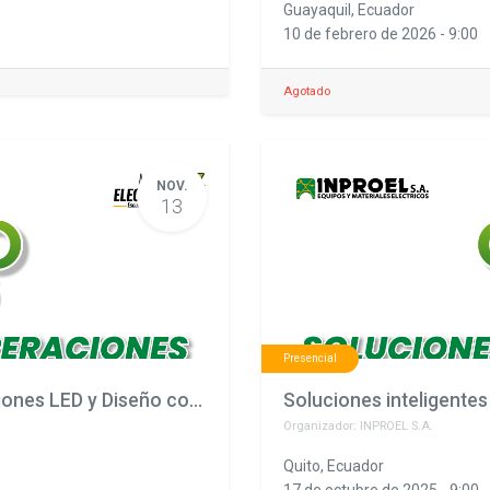
Guayaquil
,
Ecuador
10 de febrero de 2026
-
9:00
Agotado
NOV.
13
Presencial
Dominando la Luz: Entrenamiento en Soluciones LED y Diseño con Color Kinetics
Organizador:
INPROEL S.A.
Quito
,
Ecuador
17 de octubre de 2025
-
9:00