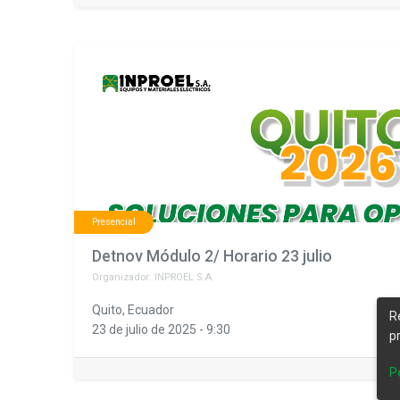
Presencial
Detnov Módulo 2/ Horario 23 julio
Organizador:
INPROEL S.A.
Quito
,
Ecuador
R
23 de julio de 2025
-
9:30
p
P