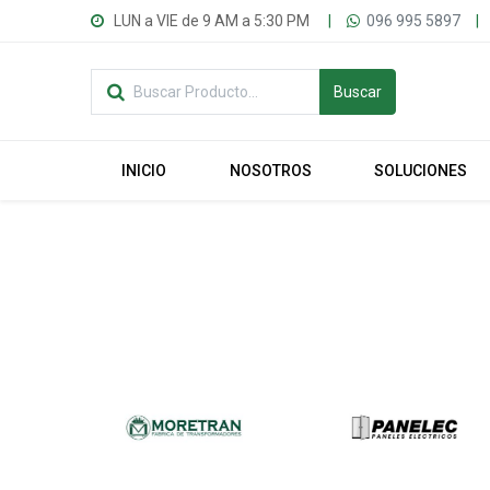
LUN a VIE de 9 AM a 5:30 PM
|
096 995 5897
|
Buscar
INICIO
NOSOTROS
SOLUCIONES