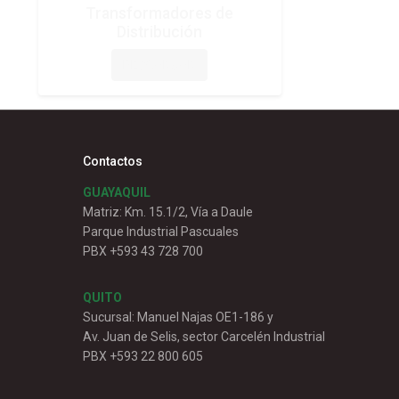
Transformadores de
Distribución
DESCARGAR
Contactos
GUAYAQUIL
Matriz: Km. 15.1/2, Vía a Daule
Parque Industrial Pascuales
PBX +593 43 728 700
QUITO
Sucursal: Manuel Najas OE1-186 y
Av. Juan de Selis, sector Carcelén Industrial
PBX +593 22 800 605