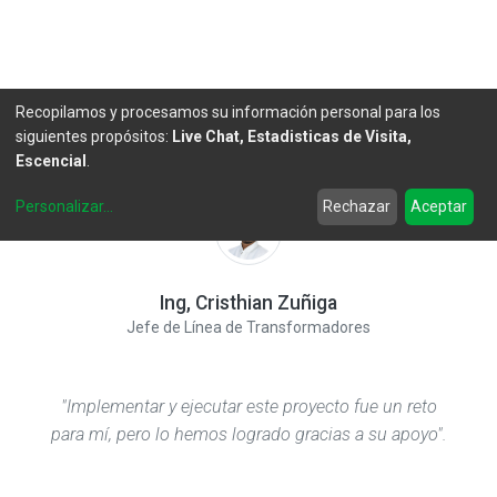
"Para mí es un reto ser parte de Master eléctrico".
Recopilamos y procesamos su información personal para los
siguientes propósitos:
Live Chat, Estadisticas de Visita,
Escencial
.
Personalizar
...
Rechazar
Aceptar
Ing, Cristhian Zuñiga
Jefe de Línea de Transformadores
"Implementar y ejecutar este proyecto fue un reto
para mí, pero lo hemos logrado gracias a su apoyo".