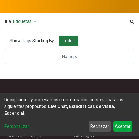
Ir a:
Etiquetas
Todos
Show Tags Starting By
No tags
Información
Enlaces de Interés
Recopilamos y procesamos su información personal para los
siguientes propósitos:
Live Chat, Estadisticas de Visita,
Facturación Electrónica
Noticias & Blog
Escencial
.
Política de Cookies
Eventos
Política de Privacidad
Master Eléctricos
Personalizar
...
Rechazar
Aceptar
Política de Entrega
Catálogos