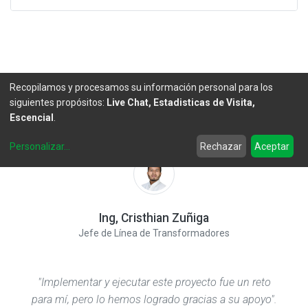
Recopilamos y procesamos su información personal para los
"Para mí es un reto ser parte de Master eléctrico".
siguientes propósitos:
Live Chat, Estadisticas de Visita,
Escencial
.
Personalizar
...
Rechazar
Aceptar
Ing, Cristhian Zuñiga
Jefe de Línea de Transformadores
"Implementar y ejecutar este proyecto fue un reto
para mí, pero lo hemos logrado gracias a su apoyo".